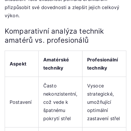
přizpůsobit své dovednosti a zlepšit jejich celkový
výkon.
Komparativní analýza technik
amatérů vs. profesionálů
Amatérské
Profesionální
Aspekt
techniky
techniky
Často
Vysoce
nekonzistentní,
strategické,
Postavení
což vede k
umožňující
špatnému
optimální
pokrytí střel
zastavení střel