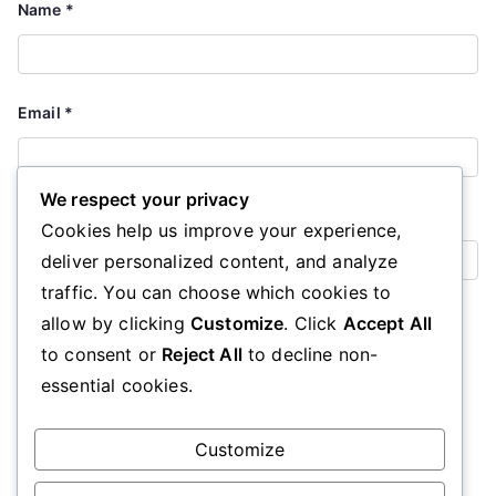
Name
*
Email
*
We respect your privacy
Website
Cookies help us improve your experience,
deliver personalized content, and analyze
traffic. You can choose which cookies to
Save my name, email, and website in this browser for the
allow by clicking
Customize
. Click
Accept All
next time I comment.
to consent or
Reject All
to decline non-
essential cookies.
Customize