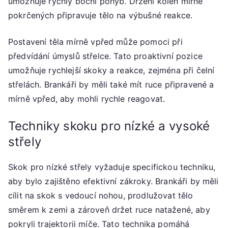
umožňuje rychlý boční pohyb. Držení kolen mírně
pokrčených připravuje tělo na výbušné reakce.
Postavení těla mírně vpřed může pomoci při
předvídání úmyslů střelce. Tato proaktivní pozice
umožňuje rychlejší skoky a reakce, zejména při čelní
střelách. Brankáři by měli také mít ruce připravené a
mírně vpřed, aby mohli rychle reagovat.
Techniky skoku pro nízké a vysoké
střely
Skok pro nízké střely vyžaduje specifickou techniku,
aby bylo zajištěno efektivní zákroky. Brankáři by měli
cílit na skok s vedoucí nohou, prodlužovat tělo
směrem k zemi a zároveň držet ruce natažené, aby
pokryli trajektorii míče. Tato technika pomáhá