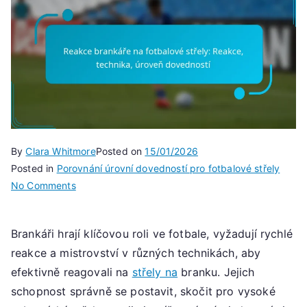
By
Clara Whitmore
Posted on
15/01/2026
Posted in
Porovnání úrovní dovedností pro fotbalové střely
on
No Comments
Reakce
brankáře
Brankáři hrají klíčovou roli ve fotbale, vyžadují rychlé
na
reakce a mistrovství v různých technikách, aby
fotbalové
střely:
efektivně reagovali na
střely na
branku. Jejich
Reakce,
schopnost správně se postavit, skočit pro vysoké
technika,