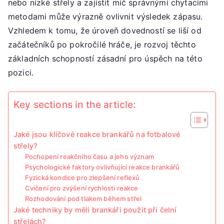
nebo nízké střely a zajistit míč správnými chytacími
úroveň
metodami může výrazně ovlivnit výsledek zápasu.
dovedností
Vzhledem k tomu, že úroveň dovedností se liší od
začátečníků po pokročilé hráče, je rozvoj těchto
základních schopností zásadní pro úspěch na této
pozici.
Key sections in the article:
Jaké jsou klíčové reakce brankářů na fotbalové
střely?
Pochopení reakčního času a jeho význam
Psychologické faktory ovlivňující reakce brankářů
Fyzická kondice pro zlepšení reflexů
Cvičení pro zvýšení rychlosti reakce
Rozhodování pod tlakem během střel
Jaké techniky by měli brankáři použít při čelní
střelách?