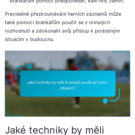
brankářům pomoci předpovědět, kam míč zamíří.
Pravidelné přezkoumávání herních záznamů může
také pomoci brankářům poučit se z minulých
rozhodnutí a zdokonalit svůj přístup k podobným
situacím v budoucnu.
Jaké techniky by měli