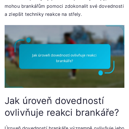
mohou brankářům pomoci zdokonalit své dovednosti
a zlepšit techniky reakce na střely.
Jak úroveň dovedností
ovlivňuje reakci brankáře?
Úroveň dovedností brankáře významně ovlivňuje jeho