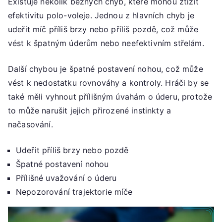
Existuje několik běžných chyb, které mohou ztížit
efektivitu polo-voleje. Jednou z hlavních chyb je
udeřit míč příliš brzy nebo příliš pozdě, což může
vést k špatným úderům nebo neefektivním střelám.
Další chybou je špatné postavení nohou, což může
vést k nedostatku rovnováhy a kontroly. Hráči by se
také měli vyhnout přílišným úvahám o úderu, protože
to může narušit jejich přirozené instinkty a
načasování.
Udeřit příliš brzy nebo pozdě
Špatné postavení nohou
Přílišné uvažování o úderu
Nepozorování trajektorie míče