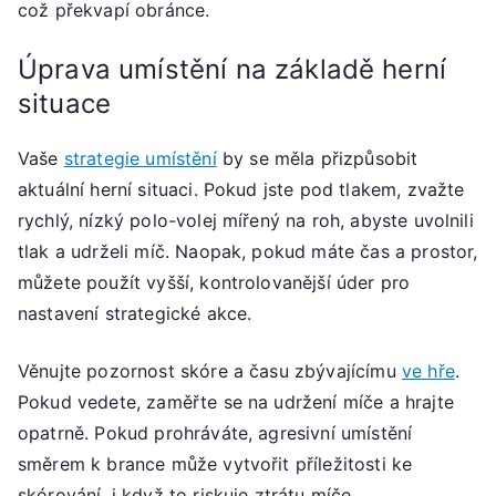
což překvapí obránce.
Úprava umístění na základě herní
situace
Vaše
strategie umístění
by se měla přizpůsobit
aktuální herní situaci. Pokud jste pod tlakem, zvažte
rychlý, nízký polo-volej mířený na roh, abyste uvolnili
tlak a udrželi míč. Naopak, pokud máte čas a prostor,
můžete použít vyšší, kontrolovanější úder pro
nastavení strategické akce.
Věnujte pozornost skóre a času zbývajícímu
ve hře
.
Pokud vedete, zaměřte se na udržení míče a hrajte
opatrně. Pokud prohráváte, agresivní umístění
směrem k brance může vytvořit příležitosti ke
skórování, i když to riskuje ztrátu míče.