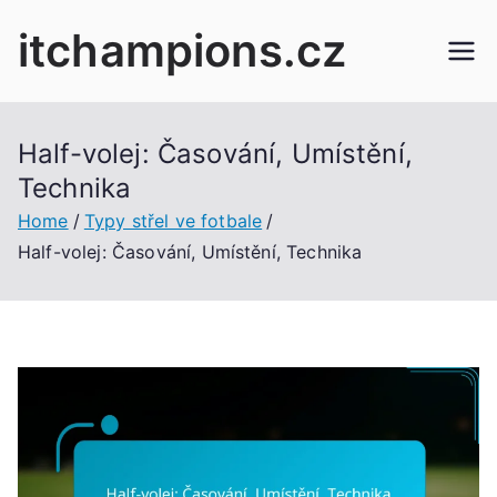
Skip
itchampions.cz
to
content
Half-volej: Časování, Umístění,
Technika
Home
Typy střel ve fotbale
Half-volej: Časování, Umístění, Technika