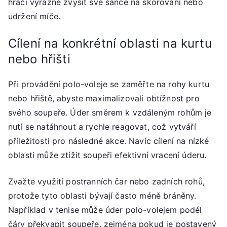
hráči výrazně zvýšit své šance na skórování nebo
udržení míče.
Cílení na konkrétní oblasti na kurtu
nebo hřišti
Při provádění polo-voleje se zaměřte na rohy kurtu
nebo hřiště, abyste maximalizovali obtížnost pro
svého soupeře. Úder směrem k vzdáleným rohům je
nutí se natáhnout a rychle reagovat, což vytváří
příležitosti pro následné akce. Navíc cílení na nízké
oblasti může ztížit soupeři efektivní vracení úderu.
Zvažte využití postranních čar nebo zadních rohů,
protože tyto oblasti bývají často méně bráněny.
Například v tenise může úder polo-volejem podél
čáry překvapit soupeře, zejména pokud je postavený