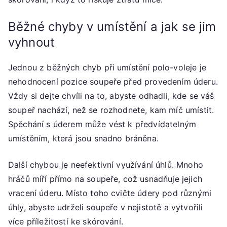
Běžné chyby v umístění a jak se jim
vyhnout
Jednou z běžných chyb při umístění polo-voleje je
nehodnocení pozice soupeře před provedením úderu.
Vždy si dejte chvíli na to, abyste odhadli, kde se váš
soupeř nachází, než se rozhodnete, kam míč umístit.
Spěchání s úderem může vést k předvídatelným
umístěním, která jsou snadno bráněna.
Další chybou je neefektivní využívání úhlů. Mnoho
hráčů míří přímo na soupeře, což usnadňuje jejich
vracení úderu. Místo toho cvičte údery pod různými
úhly, abyste udrželi soupeře v nejistotě a vytvořili
více příležitostí ke skórování.