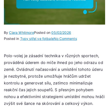
By
Clara Whitmore
Posted on
05/02/2026
on
Posted in
Typy střel ve fotbale
No Comments
Half-
volej:
Polo-volej je zásadní technika v různých sportech,
Časování,
prováděná úderem do míče ihned po jeho odrazu od
Umístění,
Technika
země. Ovládnutí načasování a umístění tohoto úderu
je nezbytné, protože umožňuje hráčům udržet
kontrolu a generovat sílu, zatímco minimalizuje
reakční čas jejich soupeřů. S přesným pohybem
nohou a efektivními strategiemi umístění mohou hráči
zvýšit své šance na skórování a celkový výkon.