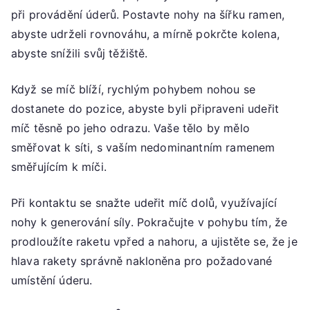
při provádění úderů. Postavte nohy na šířku ramen,
abyste udrželi rovnováhu, a mírně pokrčte kolena,
abyste snížili svůj těžiště.
Když se míč blíží, rychlým pohybem nohou se
dostanete do pozice, abyste byli připraveni udeřit
míč těsně po jeho odrazu. Vaše tělo by mělo
směřovat k síti, s vaším nedominantním ramenem
směřujícím k míči.
Při kontaktu se snažte udeřit míč dolů, využívající
nohy k generování síly. Pokračujte v pohybu tím, že
prodloužíte raketu vpřed a nahoru, a ujistěte se, že je
hlava rakety správně nakloněna pro požadované
umístění úderu.