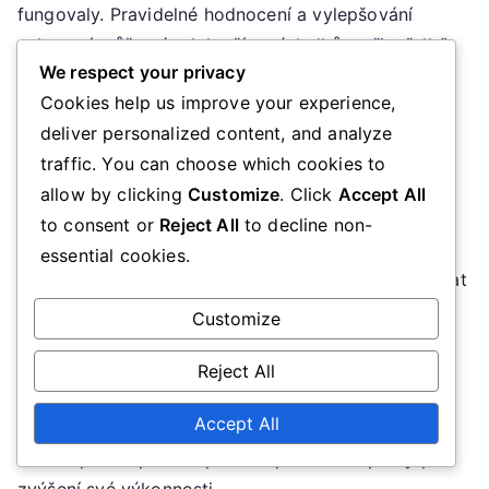
fungovaly. Pravidelné hodnocení a vylepšování
vybavení může vést k lepším výsledkům při střelbě.
We respect your privacy
Běžné chyby, kterým se vyhnout
Cookies help us improve your experience,
deliver personalized content, and analyze
Sportovci často dělají chyby, které brání jejich
traffic. You can choose which cookies to
výkonnosti při střelbě. Běžné pasti zahrnují
allow by clicking
Customize
. Click
Accept All
nesprávný postoj, spěchání s výstřely a opomíjení
to consent or
Reject All
to decline non-
pokračování po výstřelu. Zaměření se na tyto prvky
essential cookies.
během praxe může pomoci sportovcům identifikovat
a opravit tyto problémy.
Customize
Natáčení tréninkových sezení může poskytnout
Reject All
cenné poznatky o střeleckých technikách.
Accept All
Přezkoumáním záznamů mohou sportovci určit
oblasti pro zlepšení a provést potřebné úpravy pro
zvýšení své výkonnosti.