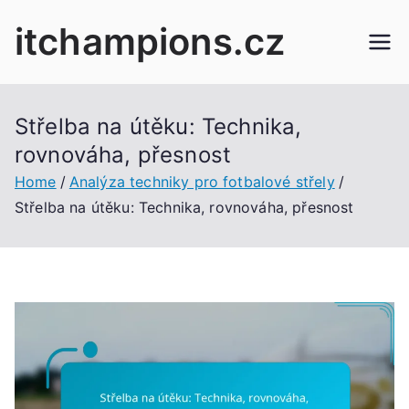
Skip
itchampions.cz
to
content
Střelba na útěku: Technika,
rovnováha, přesnost
Home
Analýza techniky pro fotbalové střely
Střelba na útěku: Technika, rovnováha, přesnost