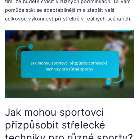
tím, že budete cvičit v různých podmínkách. To vám
pomůže stát se adaptabilnějším a zlepšit vaši
celkovou výkonnost při střelbě v reálných scénářích.
Jak mohou sportovci
přizpůsobit střelecké
techniky pro různé sporty?