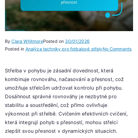
By
Clara Whitmore
Posted on
30/01/2026
on
Posted in
Analýza techniky pro fotbalové střely
No Comments
Stř
na
Střelba v pohybu je zásadní dovednost, která
útě
kombinuje rovnováhu, načasování a přesnost, což
Tec
ro
umožňuje střelcům udržovat kontrolu při pohybu.
př
Dosáhnout správné rovnováhy je nezbytné pro
stabilitu a soustředění, což přímo ovlivňuje
výkonnost při střelbě. Cvičením efektivních cvičení,
která integrují pohyb s přesností, mohou střelci
zlepšit svou přesnost v dynamických situacích.