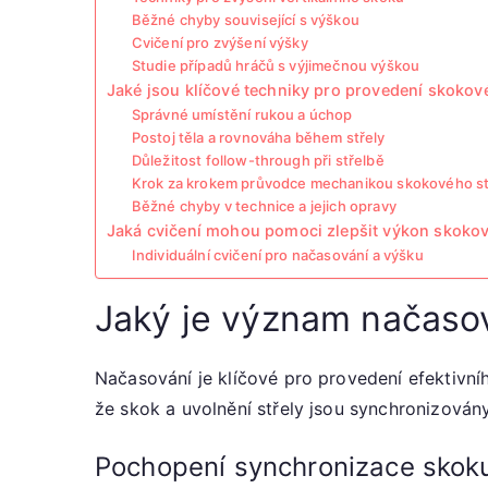
Běžné chyby související s výškou
Cvičení pro zvýšení výšky
Studie případů hráčů s výjimečnou výškou
Jaké jsou klíčové techniky pro provedení skokov
Správné umístění rukou a úchop
Postoj těla a rovnováha během střely
Důležitost follow-through při střelbě
Krok za krokem průvodce mechanikou skokového st
Běžné chyby v technice a jejich opravy
Jaká cvičení mohou pomoci zlepšit výkon skokov
Individuální cvičení pro načasování a výšku
Jaký je význam načasov
Načasování je klíčové pro provedení efektivníh
že skok a uvolnění střely jsou synchronizován
Pochopení synchronizace skoku 