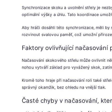
Synchronizace skoku a uvolnění střely je nezb
optimální výšky a úhlu. Tato koordinace umožň
Aby hráči dosáhli této synchronizace, měli by
rozvinout svalovou paměť, což umožní přiroze
Faktory ovlivňující načasování p
Načasování skokového střelu může ovlivnit něk
nohou vytváří základ pro vyvážený skok, zatí
Kromě toho hraje při načasování roli také stře
správný okamžik, bez ohledu na vnější tlak.
Časté chyby v načasování, kte