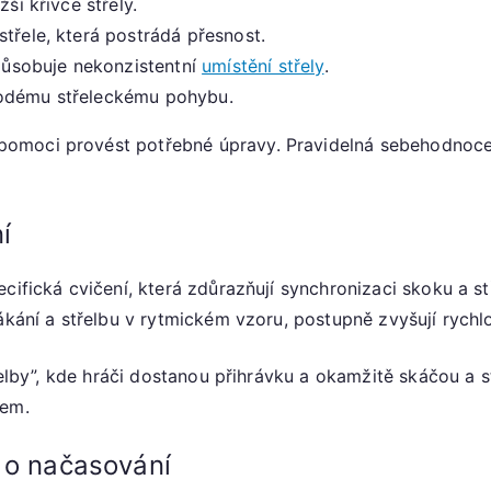
ší křivce střely.
třele, která postrádá přesnost.
ůsobuje nekonzistentní
umístění střely
.
rodému střeleckému pohybu.
omoci provést potřebné úpravy. Pravidelná sebehodnoce
í
cifická cvičení, která zdůrazňují synchronizaci skoku a stř
ákání a střelbu v rytmickém vzoru, postupně zvyšují rychlos
řelby”, kde hráči dostanou přihrávku a okamžitě skáčou a s
kem.
 o načasování