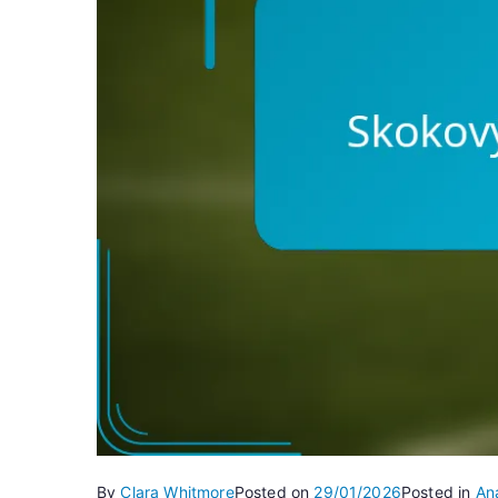
By
Clara Whitmore
Posted on
29/01/2026
Posted in
Ana