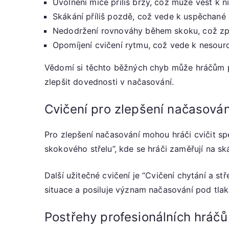
Uvolnění míče příliš brzy, což může vést k niž
Skákání příliš pozdě, což vede k uspěchané s
Nedodržení rovnováhy během skoku, což zp
Opomíjení cvičení rytmu, což vede k nesou
Vědomí si těchto běžných chyb může hráčům p
zlepšit dovednosti v načasování.
Cvičení pro zlepšení načasován
Pro zlepšení načasování mohou hráči cvičit spe
skokového střelu”, kde se hráči zaměřují na sk
Další užitečné cvičení je “Cvičení chytání a st
situace a posiluje význam načasování pod tla
Postřehy profesionálních hráčů