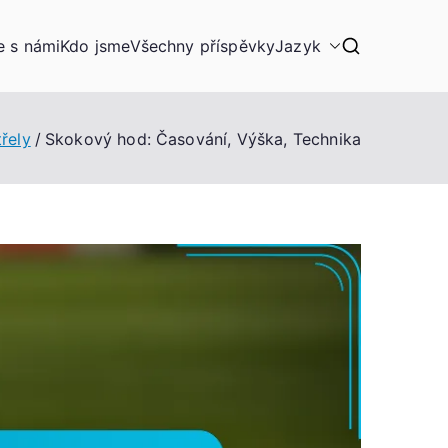
e s námi
Kdo jsme
Všechny příspěvky
Jazyk
řely
Skokový hod: Časování, Výška, Technika