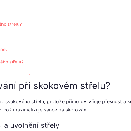
ého střelu?
řelu
ého střelu?
ání při skokovém střelu?
o skokového střelu, protože přímo ovlivňuje přesnost a ko
y, což maximalizuje šance na skórování.
a uvolnění střely