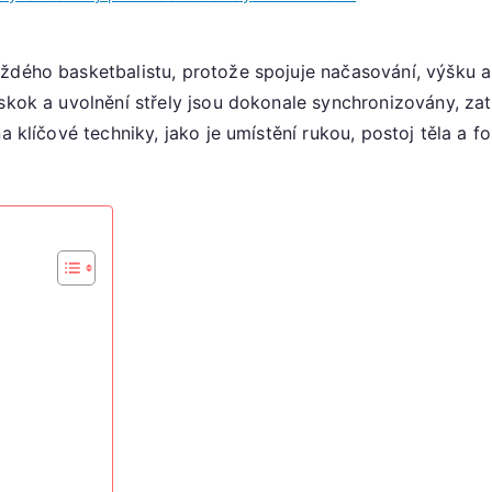
Skokový
hod:
ždého basketbalistu, protože spojuje načasování, výšku a
Časování,
 skok a uvolnění střely jsou dokonale synchronizovány, za
Výška,
Technika
a klíčové techniky, jako je umístění rukou, postoj těla a 