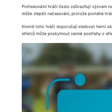
Profesionální hráči často zdůrazňují význam na
může zlepšit načasování, protože pomáhá hráč
Kromě toho hráči doporučují sledovat herní zá
střelců může poskytnout cenné postřehy o efek