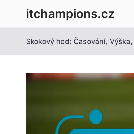
Skip
itchampions.cz
to
content
Skokový hod: Časování, Výška,