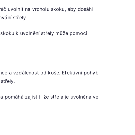
íč uvolnit na vrcholu skoku, aby dosáhl
vání střely.
d skoku k uvolnění střely může pomoci
nce a vzdálenost od koše. Efektivní pohyb
třely.
 pomáhá zajistit, že střela je uvolněna ve