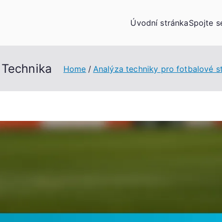
Úvodní stránka
Spojte s
 Technika
Home
Analýza techniky pro fotbalové st