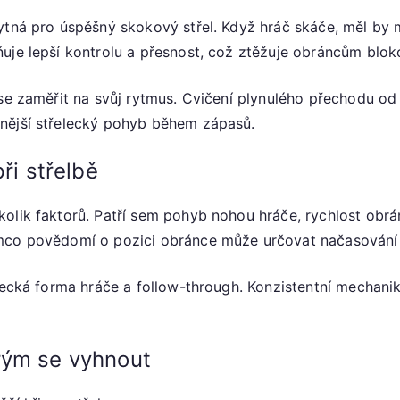
ytná pro úspěšný skokový střel. Když hráč skáče, měl by m
uje lepší kontrolu a přesnost, což ztěžuje obráncům bloko
 se zaměřit na svůj rytmus. Cvičení plynulého přechodu o
nější střelecký pohyb během zápasů.
ři střelbě
olik faktorů. Patří sem pohyb nohou hráče, rychlost obrá
mco povědomí o pozici obránce může určovat načasování s
lecká forma hráče a follow-through. Konzistentní mechanika
rým se vyhnout