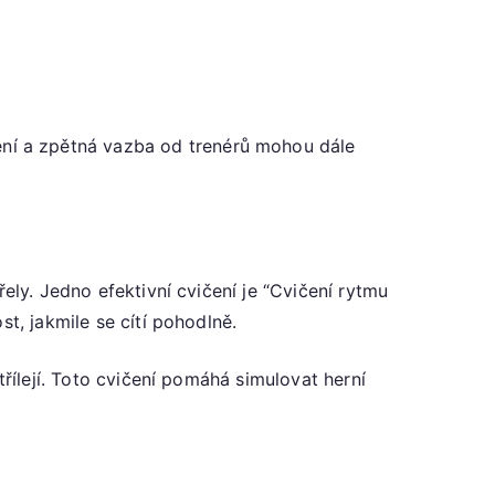
ní a zpětná vazba od trenérů mohou dále
ely. Jedno efektivní cvičení je “Cvičení rytmu
t, jakmile se cítí pohodlně.
třílejí. Toto cvičení pomáhá simulovat herní